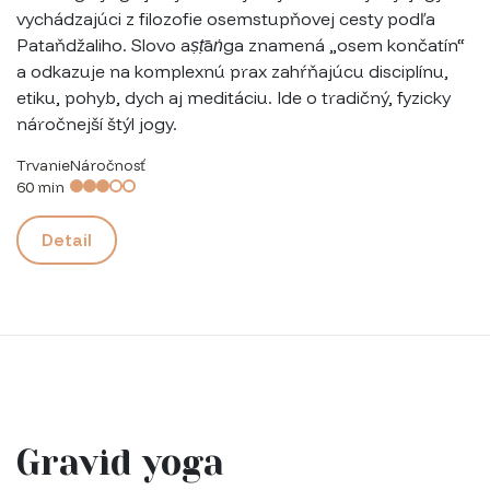
vychádzajúci z filozofie osemstupňovej cesty podľa
Pataňdžaliho. Slovo
aṣṭāṅga
znamená „osem končatín“
a odkazuje na komplexnú prax zahŕňajúcu disciplínu,
etiku, pohyb, dych aj meditáciu. Ide o tradičný, fyzicky
náročnejší štýl jogy.
Trvanie
Náročnosť
60 min
Detail
Gravid yoga