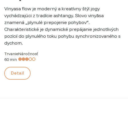
Vinyasa flow je moderný a kreatívny štýl jogy
vychádzajúci z tradície ashtangy. Slovo
vinyāsa
znamená „plynulé prepojenie pohybov“.
Charakteristické je dynamické prepájanie jednotlivých
pozícií do plynulého toku pohybu synchronizovaného s
dychom.
Trvanie
Náročnosť
60 min
Detail