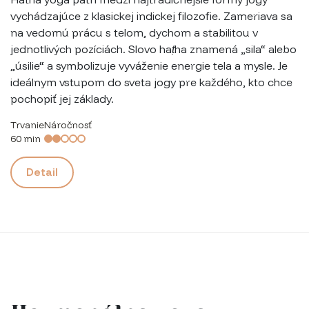
vychádzajúce z klasickej indickej filozofie. Zameriava sa
na vedomú prácu s telom, dychom a stabilitou v
jednotlivých pozíciách. Slovo
haṭha
znamená „sila“ alebo
„úsilie“ a symbolizuje vyváženie energie tela a mysle. Je
ideálnym vstupom do sveta jogy pre každého, kto chce
pochopiť jej základy.
Trvanie
Náročnosť
60 min
Detail