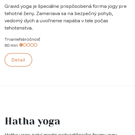
Gravid yoga je špeciálne prispôsobená forma jogy pre
tehotné ženy. Zameriava sa na bezpečný pohyb,
vedomý dych a uvoľnenie napätia v tele počas
tehotenstva.
Trvanie
Náročnosť
60 min
Detail
Hatha yoga
Hatha yoga patrí medzi najtradičnejšie formy jogy