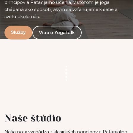
princípov a Patanjaliho učenia, v ktorom je joga
chápaná ako spôsob, akým sa vzťahujeme k sebe a
svetu okolo nás.
Služby
Viac o Yogatalk
Naše štúdio
Naša prax vychádza z klasických princípov a Patanjaliho