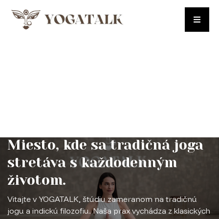
Miesto, kde sa tradičná joga
stretáva s každodenným
životom.
Vitajte v YOGATALK, štúdiu zameranom na tradičnú
jogu a indickú filozofiu. Naša prax vychádza z klasických